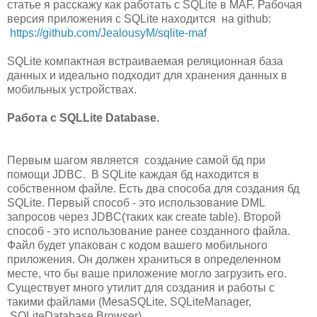
статье я расскажу как работать с SQLite в MAF. Рабочая
версия приложения c SQLite находится на github:
https://github.com/JealousyM/sqlite-maf
SQLite компактная встраиваемая реляционная база
данных и идеально подходит для хранения данных в
мобильных устройствах.
Работа с SQLLite Database.
Первым шагом является создание самой бд при
помощи JDBC. В SQLite каждая бд находится в
собственном файле. Есть два способа для создания бд
SQLite. Первый способ - это использование DML
запросов через JDBC(таких как create table). Второй
способ - это использование ранее созданного файла.
Файл будет упакован с кодом вашего мобильного
приложения. Он должен храниться в определенном
месте, что бы ваше приложение могло загрузить его.
Существует много утилит для создания и работы с
такими файлами (MesaSQLite, SQLiteManager,
SQLiteDatabase Browser)