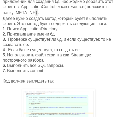
приложении для создания бд, необходимо добавить этот
скрипт в ApplicationController как resource( положить в
)
папку
META-INF
.
Далее нужно создать метод который будет выполнять
скрипт. Этот метод будет содержать следующие шаги:
1.
Поиск ApplicationDirectory.
2.
Присваивание имени бд.
3.
Проверка существует ли бд, и если существует, то не
создавать её.
4.
Если бд не существует, то создать ее.
5.
Использовать файл скрипта как Stream для
построчного разбора
6.
Выполнить все SQL запросы.
7.
Выполнить commit
Код должен выглядеть так :