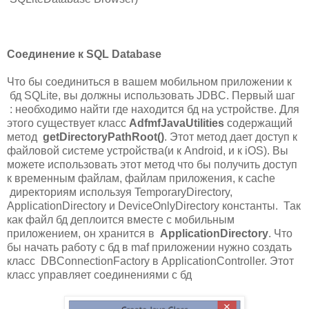
Соединение к SQL Database
Что бы соединиться в вашем мобильном приложении к
бд SQLite, вы должны использовать JDBC. Первый шаг
: необходимо найти где находится бд на устройстве. Для
этого существует класс
AdfmfJavaUtilities
содержащий
метод
getDirectoryPathRoot()
. Этот метод дает доступ к
файловой системе устройства(и к Android, и к iOS). Вы
можете использовать этот метод что бы получить доступ
к временным файлам, файлам приложения, к cache
директориям используя TemporaryDirectory,
ApplicationDirectory и DeviceOnlyDirectory константы. Так
как файл бд деплоится вместе с мобильным
приложением, он хранится в
ApplicationDirectory
. Что
бы начать работу с бд в maf приложении нужно создать
класс DBConnectionFactory в ApplicationController. Этот
класс управляет соединениями с бд