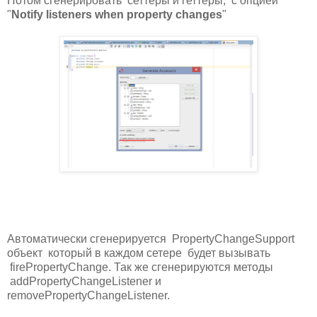
Потом сгенерировать сеттеры и геттеры, с опцией
"
Notify listeners when property changes
"
Автоматически сгенерируется PropertyChangeSupport
объект который в каждом сетере будет вызывать
firePropertyChange. Так же сгенерируются методы
addPropertyChangeListener и
removePropertyChangeListener.