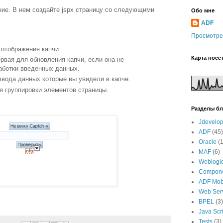
ие. В нем создайте jspx страницу со следующими
Обо мне
ADF
Просмотре
я отображения капчи
Карта посе
рвая для обновления капчи, если она не
аботки введенных данных.
ввода данных которые вы увидели в капче.
ля группировки элементов страницы.
Разделы бл
Jdevelop
ADF
(45)
Oracle
(
MAF
(6)
Weblogi
Compone
ADF Mob
Web Ser
BPEL
(3)
Java Scr
Tests
(3)