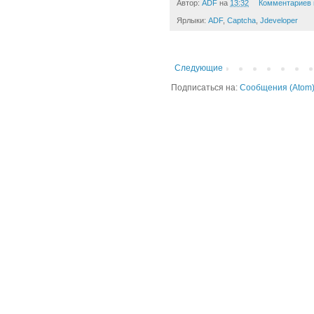
Автор:
ADF
на
13:32
Комментариев 
Ярлыки:
ADF
,
Captcha
,
Jdeveloper
Следующие
Подписаться на:
Сообщения (Atom