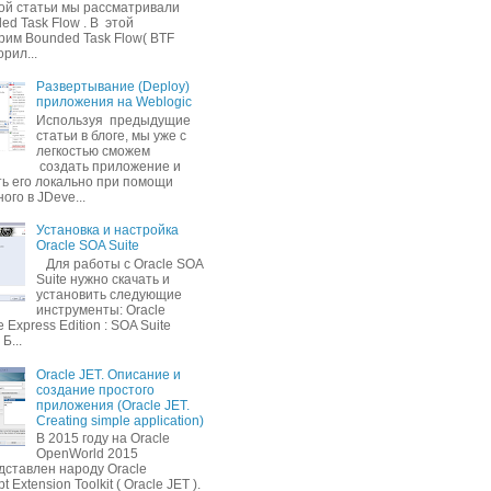
той статьи мы рассматривали
d Task Flow . В этой
рим Bounded Task Flow( BTF
орил...
Развертывание (Deploy)
приложения на Weblogic
Используя предыдущие
статьи в блоге, мы уже с
легкостью сможем
создать приложение и
ть его локально при помощи
ого в JDeve...
Установка и настройка
Oracle SOA Suite
Для работы c Oracle SOA
Suite нужно скачать и
установить следующие
инструменты: Oracle
 Express Edition : SOA Suite
Б...
Oracle JET. Описание и
создание простого
приложения (Oracle JET.
Creating simple application)
В 2015 году на Oracle
OpenWorld 2015
дставлен народу Oracle
t Extension Toolkit ( Oracle JET ).