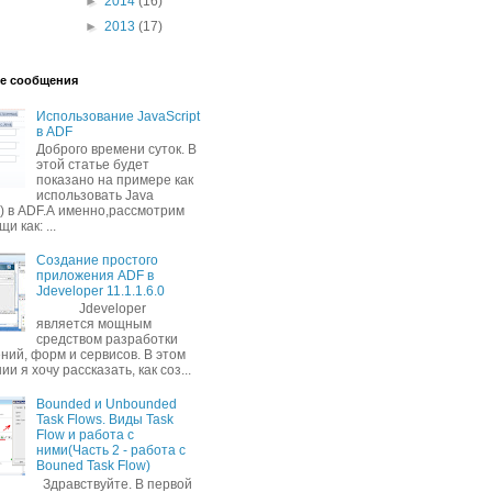
►
2014
(16)
►
2013
(17)
е сообщения
Использование JavaScript
в ADF
Доброго времени суток. В
этой статье будет
показано на примере как
использовать Java
S) в ADF.А именно,рассмотрим
и как: ...
Создание простого
приложения ADF в
Jdeveloper 11.1.1.6.0
Jdeveloper
является мощным
средством разработки
ний, форм и сервисов. В этом
и я хочу рассказать, как соз...
Bounded и Unbounded
Task Flows. Виды Task
Flow и работа с
ними(Часть 2 - работа с
Bouned Task Flow)
Здравствуйте. В первой