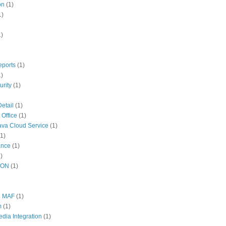
on
(1)
1)
1)
eports
(1)
1)
rity
(1)
etail
(1)
 Office
(1)
ava Cloud Service
(1)
(1)
ance
(1)
)
SON
(1)
n MAF
(1)
m
(1)
edia Integration
(1)