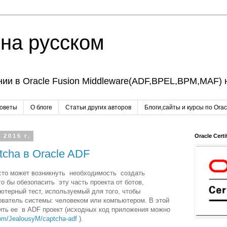
 на русском
ии в Oracle Fusion Middleware(ADF,BPEL,BPM,MAF) 
советы
О блоге
Cтатьи других авторов
Блоги,сайты и курсы по Orac
 2015 г.
Oracle Certi
cha в Oracle ADF
асто может возникнуть необходимость создать
о бы обезопасить эту часть проекта от ботов,
ьютерный тест, используемый для того, чтобы
ователь системы: человеком или компьютером. В этой
роить ее в ADF проект (исходных код приложения можно
com/JealousyM/captcha-adf
).