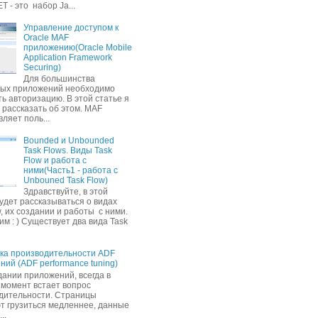
ET - это набор Ja...
Управление доступом к
Oracle MAF
приложению(Oracle Mobile
Application Framework
Securing)
Для большинства
ых приложений необходимо
ь авторизацию. В этой статье я
 рассказать об этом. MAF
ляет поль...
Bounded и Unbounded
Task Flows. Виды Task
Flow и работа с
ними(Часть1 - работа с
Unbouned Task Flow)
Здравствуйте, в этой
удет рассказываться о видах
, их создании и работы с ними.
м : ) Существует два вида Task
ка производительности ADF
ний (ADF performance tuning)
дании приложений, всегда в
 момент встает вопрос
дительности. Страницы
т грузиться медленнее, данные
..