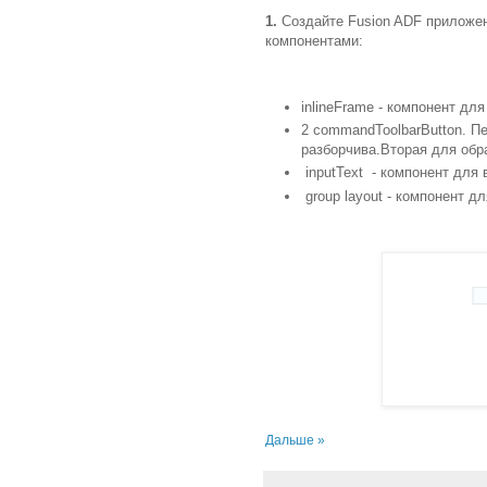
1.
Создайте Fusion ADF приложен
компонентами:
inlineFrame - компонент дл
2 commandToolbarButton. Пе
разборчива.Вторая для обр
inputText - компонент для 
group layout - компонент д
Дальше »