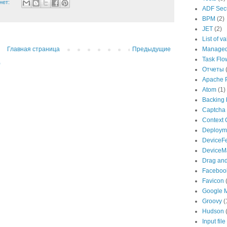
нет:
ADF Secu
BPM
(2)
JET
(2)
List of v
Главная страница
Предыдущие
Managed
Task Flo
)
Отчеты
Apache 
Atom
(1)
Backing
Captcha
Context 
Deploym
DeviceF
DeviceM
Drag an
Faceboo
Favicon
Google 
Groovy
(
Hudson
Input file