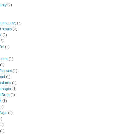
rity
(2)
alues(LOV)
(2)
 beans
(2)
w
(2)
(2)
Poi
(1)
 bean
(1)
(1)
Classes
(1)
ent
(1)
eatures
(1)
anager
(1)
d Drop
(1)
k
(1)
(1)
Maps
(1)
1)
(1)
(1)