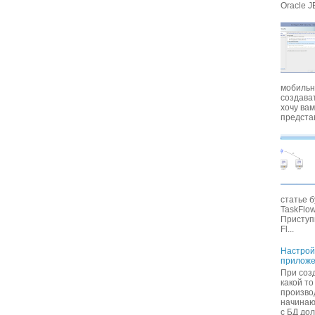
Oracle J
мобильн
создават
хочу вам
представ
статье б
TaskFlow
Приступи
Fl...
Настрой
приложе
При соз
какой то
произво
начинаю
с БД дол.