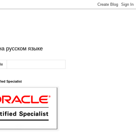
на русском языке
le
fied Specialist