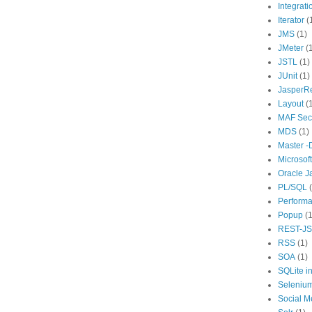
Integrati
Iterator
(
JMS
(1)
JMeter
(
JSTL
(1)
JUnit
(1)
JasperR
Layout
(
MAF Secu
MDS
(1)
Master -D
Microsoft
Oracle J
PL/SQL
Perform
Popup
(1
REST-J
RSS
(1)
SOA
(1)
SQLite i
Seleniu
Social M