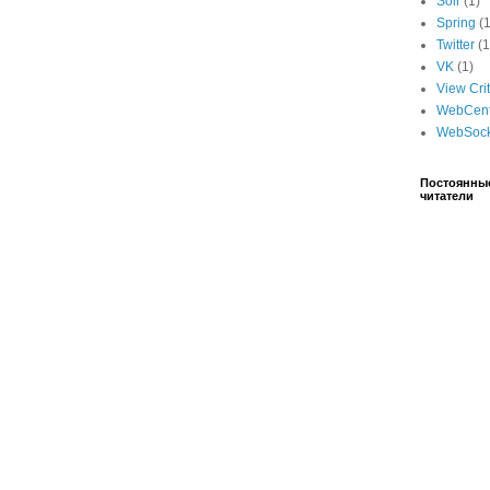
Solr
(1)
Spring
(1
Twitter
(1
VK
(1)
View Crit
WebCent
WebSock
Постоянны
читатели