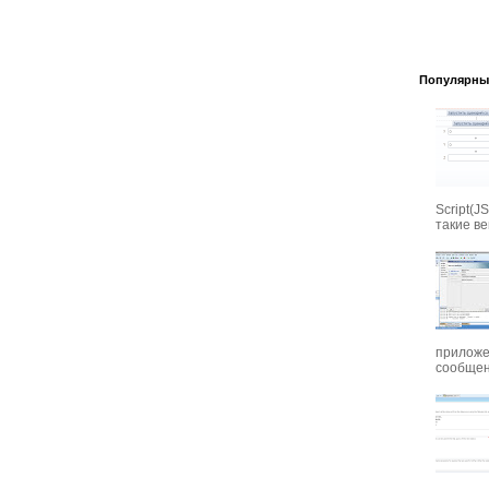
Популярны
Script(J
такие вещ
приложе
сообщени