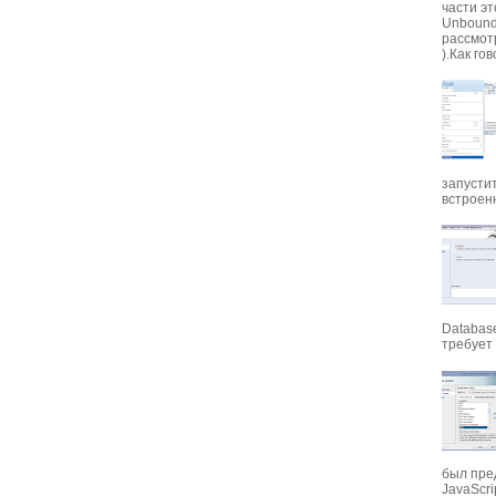
части э
Unbounde
рассмот
).Как гов
запусти
встроенн
Database
требует 
был пре
JavaScrip